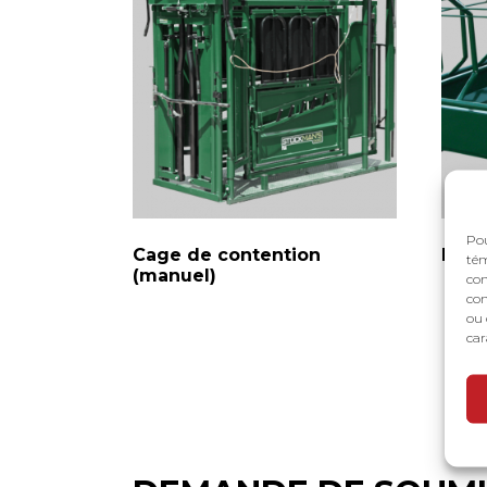
Pou
Cage de contention
Mang
tém
(manuel)
con
com
ou 
car