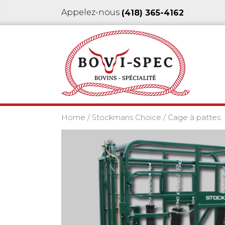
Appelez-nous
(418) 365-4162
Home
/
Stockmans Choice
/ Cage à pattes