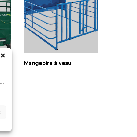
Mangeoire à veau
tir
s