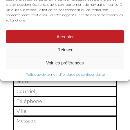
traiter des données telles que le comportement de navigation ou les ID
contention
Cages de velâge
uniques sur ce site. Le fait de ne pas consentir ou de retirer son
consentement peut avoir un effet négatif sur certaines caractéristiques
et fonctions.
Accepter
Refuser
DEMANDE DE SOUMISSION
Voir les préférences
Politique de témoins
Politique de confidentialité