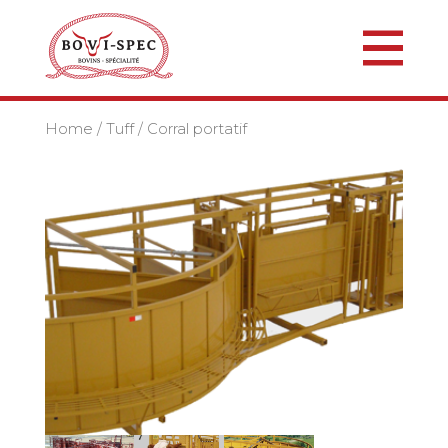
Home
/
Tuff
/ Corral portatif