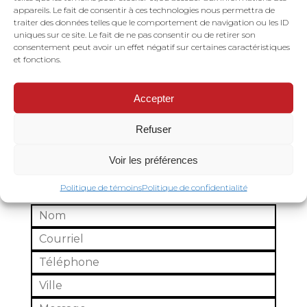
appareils. Le fait de consentir à ces technologies nous permettra de
Piquet isolé pour
traiter des données telles que le comportement de navigation ou les ID
uniques sur ce site. Le fait de ne pas consentir ou de retirer son
clôture
consentement peut avoir un effet négatif sur certaines caractéristiques
et fonctions.
Accepter
Refuser
DEMANDE DE SOUMISSION
Voir les préférences
Politique de témoins
Politique de confidentialité