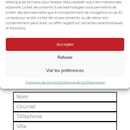
telles que les témoins pour stocker et/ou accéder aux informations des
appareils. Le fait de consentir à ces technologies nous permettra de
Barres de pesée
traiter des données telles que le comportement de navigation ou les ID
pour cages de
uniques sur ce site. Le fait de ne pas consentir ou de retirer son
contention
consentement peut avoir un effet négatif sur certaines caractéristiques
et fonctions.
Accepter
Refuser
DEMANDE DE SOUMISSION
Voir les préférences
Politique de témoins
Politique de confidentialité