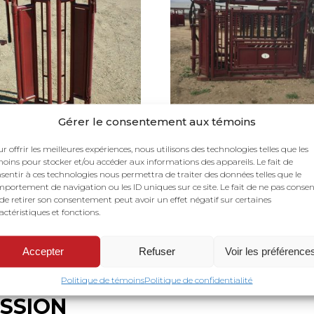
Gérer le consentement aux témoins
r offrir les meilleures expériences, nous utilisons des technologies telles que les
e Bifold
Cage de contention
oins pour stocker et/ou accéder aux informations des appareils. Le fait de
(hydraulique)
sentir à ces technologies nous permettra de traiter des données telles que le
portement de navigation ou les ID uniques sur ce site. Le fait de ne pas consen
de retirer son consentement peut avoir un effet négatif sur certaines
actéristiques et fonctions.
Accepter
Refuser
Voir les préférence
Politique de témoins
Politique de confidentialité
SSION