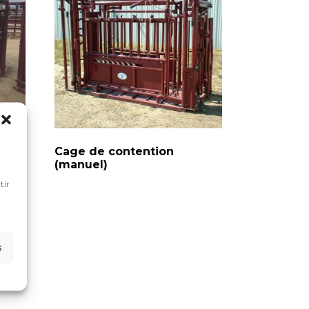
Cage de contention
(manuel)
tir
s