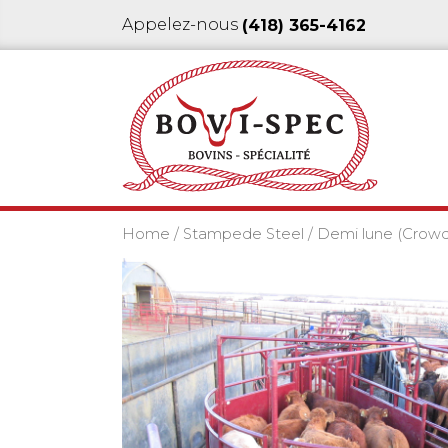
Appelez-nous
(418) 365-4162
Home
/
Stampede Steel
/ Demi lune (Crowd