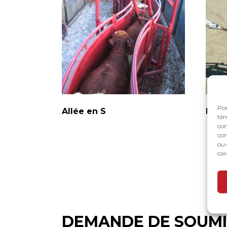
Pou
Allée en S
Port
tém
con
com
ou 
car
DEMANDE DE SOUMI