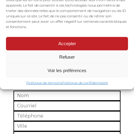
appareils. Le fait de consentir à ces technologies nous permettra de
traiter des données telles que le comportement de navigation ou les ID
Allée double
Demi lune
uniques sur ce site. Le fait de ne pas consentir ou de retirer son
(Crowding tub)
consentement peut avoir un effet négatif sur certaines caractéristiques
et fonctions.
Accepter
Refuser
DEMANDE DE SOUMISSION
Voir les préférences
Politique de témoins
Politique de confidentialité